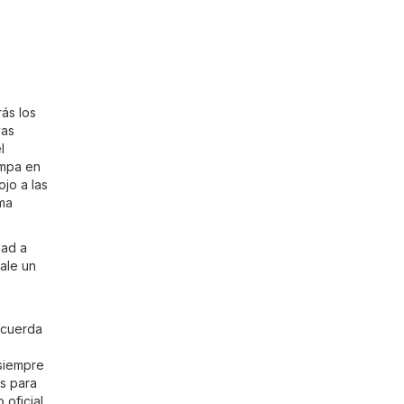
ás los
vas
l
ampa en
ojo a las
rma
dad a
ale un
recuerda
 siempre
as para
 oficial,