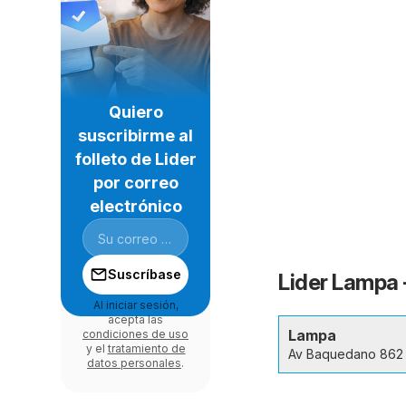
Quiero
suscribirme al
folleto de Lider
por correo
electrónico
Suscríbase
Lider Lampa 
Al iniciar sesión,
acepta las
Lampa
condiciones de uso
y el
tratamiento de
Av Baquedano 862
datos personales
.