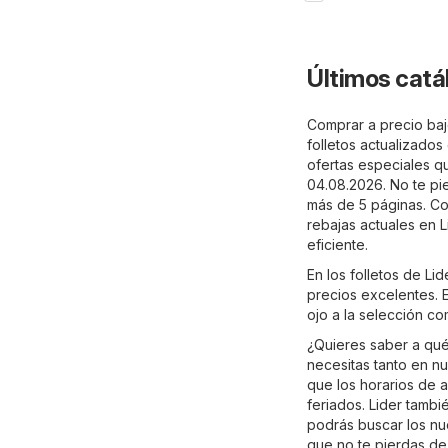
Últimos catá
Comprar a precio bajo
folletos actualizado
ofertas especiales qu
04.08.2026. No te pi
más de 5 páginas. Con
rebajas actuales en 
eficiente.
En los folletos de L
precios excelentes. E
ojo a la selección c
¿Quieres saber a qué
necesitas tanto en nu
que los horarios de 
feriados. Lider tambi
podrás buscar los nue
que no te pierdas de 