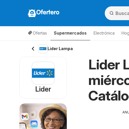
Ofertero
Ofertas
Supermercados
Electrónica
Hog
Lista de productos
Lider Lampa
Lider 
miérco
Lider
Catál
AN