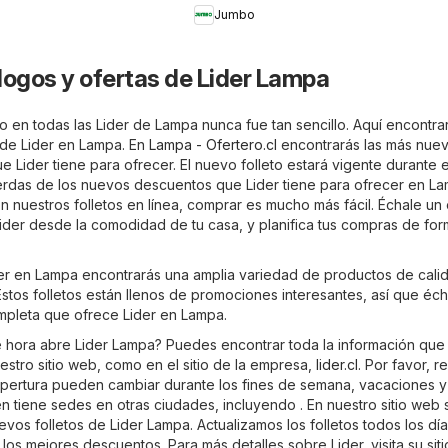
Jumbo
logos y ofertas de Lider Lampa
 en todas las Lider de Lampa nunca fue tan sencillo. Aquí encontrar
s de Lider en Lampa. En
Lampa - Ofertero.cl
encontrarás las más nue
e Lider tiene para ofrecer. El nuevo folleto estará vigente durante e
erdas de los nuevos descuentos que Lider tiene para ofrecer en L
 nuestros folletos en línea, comprar es mucho más fácil. Échale un 
Lider desde la comodidad de tu casa, y planifica tus compras de fo
ider en Lampa encontrarás una amplia variedad de productos de cali
stos folletos están llenos de promociones interesantes, así que éch
ompleta que ofrece Lider en Lampa.
 hora abre Lider Lampa? Puedes encontrar toda la información que
estro sitio web, como en el sitio de la empresa,
lider.cl
. Por favor, 
apertura pueden cambiar durante los fines de semana, vacaciones y
én tiene sedes en otras ciudades, incluyendo . En nuestro sitio web
vos folletos de Lider Lampa. Actualizamos los folletos todos los dí
los mejores descuentos. Para más detalles sobre Lider, visita su sitio