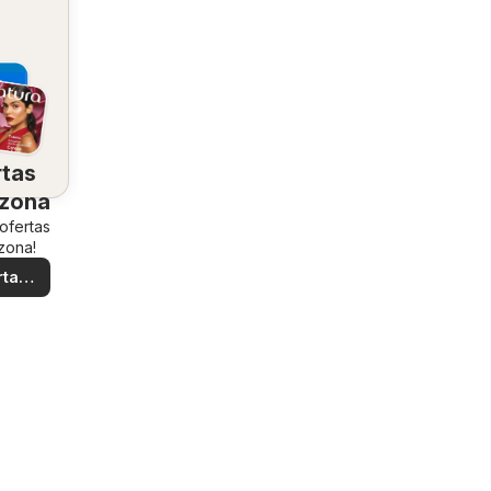
rtas
 zona
 ofertas
zona!
rtas
ales