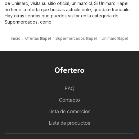
de Unimarc, visita su sitio oficial,
unimarc.cl
. Si Unimarc Illapel
no tiene la oferta que buscas actualmente, quédate tranquilo.
Hay otras tiendas que puedes visitar en la categoría de
Supermercados
, como .
Inicio
Ofertas Illapel
Supermercados Illapel
Unimarc Illapel
Ofertero
FAQ
Contacto
Lista de comercios
Lista de productos