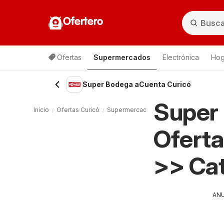
Ofertero
Ofertas
Supermercados
Electrónica
Hog
Lista de productos
Super Bodega aCuenta Curicó
Super
Inicio
Ofertas Curicó
Supermercados Curicó
Super Bodega
Oferta
>> Ca
AN