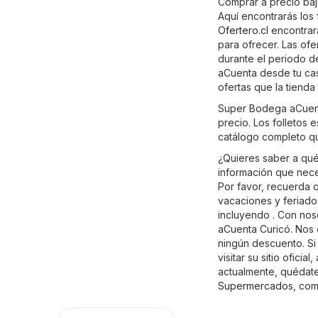
Comprar a precio baj
Aquí encontrarás los
Ofertero.cl
encontrar
para ofrecer. Las of
durante el periodo d
aCuenta desde tu cas
ofertas que la tienda
Super Bodega aCuent
precio. Los folletos 
catálogo completo q
¿Quieres saber a qu
información que neces
Por favor, recuerda 
vacaciones y feriado
incluyendo . Con nos
aCuenta Curicó. Nos 
ningún descuento. S
visitar su sitio oficial,
actualmente, quédate 
Supermercados
, com