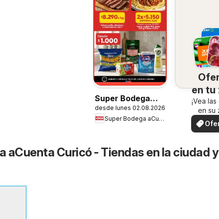
Ofe
en tu
Super Bodega
¡Vea las
desde lunes 02.08.2026
aCuenta Ofertas
en su 
Super Bodega aCuenta
Ofe
loc
 aCuenta Curicó - Tiendas en la ciudad y