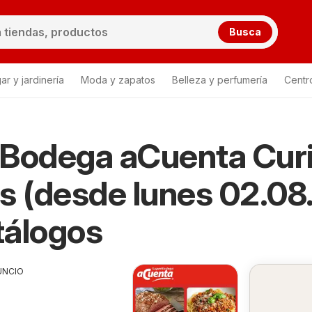
Busca
ar y jardinería
Moda y zapatos
Belleza y perfumería
Centr
 Bodega aCuenta Cur
 aCuenta Curicó
s (desde lunes 02.08.
tálogos
UNCIO