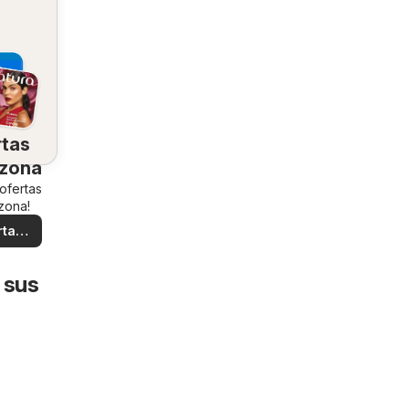
rtas
 zona
 ofertas
zona!
rtas
ales
 sus