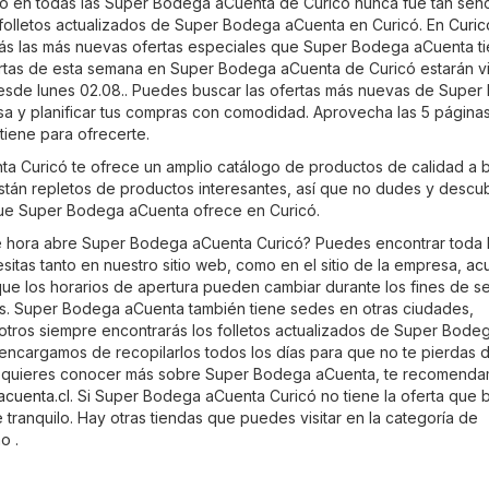
o en todas las Super Bodega aCuenta de Curicó nunca fue tan senci
 folletos actualizados de Super Bodega aCuenta en Curicó. En
Curic
ás las más nuevas ofertas especiales que Super Bodega aCuenta t
ertas de esta semana en Super Bodega aCuenta de Curicó estarán v
esde lunes 02.08.. Puedes buscar las ofertas más nuevas de Supe
a y planificar tus compras con comodidad. Aprovecha las 5 página
 tiene para ofrecerte.
a Curicó te ofrece un amplio catálogo de productos de calidad a 
están repletos de productos interesantes, así que no dudes y descu
ue Super Bodega aCuenta ofrece en Curicó.
é hora abre Super Bodega aCuenta Curicó? Puedes encontrar toda 
itas tanto en nuestro sitio web, como en el sitio de la empresa,
acu
que los horarios de apertura pueden cambiar durante los fines de s
s. Super Bodega aCuenta también tiene sedes en otras ciudades,
otros siempre encontrarás los folletos actualizados de Super Bode
encargamos de recopilarlos todos los días para que no te pierdas 
i quieres conocer más sobre Super Bodega aCuenta, te recomend
acuenta.cl
. Si Super Bodega aCuenta Curicó no tiene la oferta que 
tranquilo. Hay otras tiendas que puedes visitar en la categoría de
o .