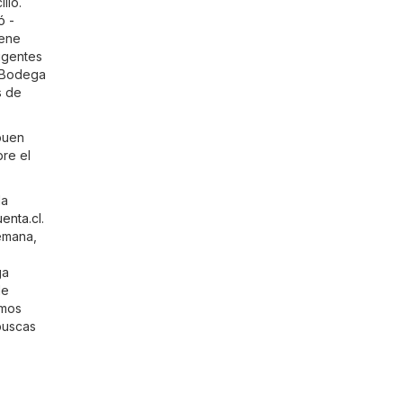
llo.
ó -
iene
igentes
r Bodega
s de
buen
bre el
la
enta.cl
.
emana,
ga
de
amos
buscas