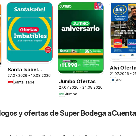
Alvi Ofert
Santa Isabel
21.07.2026 - 
27.07.2026 - 10.08.2026
Ofertas
Alvi
Jumbo Ofertas
Santa Isabel
27.07.2026 - 24.08.2026
Jumbo
logos y ofertas de Super Bodega aCuent