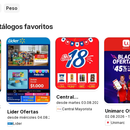
Peso
tálogos favoritos
Central
desde martes 03.08.2026
Mayorista
.2026
Central Mayorista
Unimarc O
Ofertas
Lider Ofertas
02.08.2026 - 
desde miércoles 04.08.2026
Unimarc
Lider