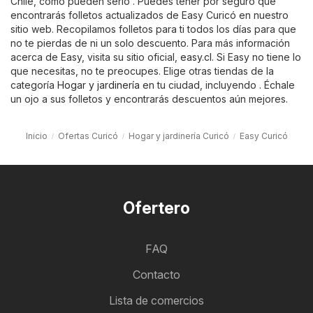
Chile, como pueden serlo . Puedes tener por seguro que
encontrarás folletos actualizados de Easy Curicó en nuestro
sitio web. Recopilamos folletos para ti todos los días para que
no te pierdas de ni un solo descuento. Para más información
acerca de Easy, visita su sitio oficial,
easy.cl
. Si Easy no tiene lo
que necesitas, no te preocupes. Elige otras tiendas de la
categoría
Hogar y jardinería
en tu ciudad, incluyendo . Échale
un ojo a sus folletos y encontrarás descuentos aún mejores.
Inicio
Ofertas Curicó
Hogar y jardinería Curicó
Easy Curicó
Ofertero
FAQ
Contacto
Lista de comercios