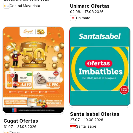
Unimarc Ofertas
Central Mayorista
02.08. - 17.08.2026
Unimarc
Santa Isabel Ofertas
27.07. - 10.08.2026
Cugat Ofertas
Santa Isabel
31.07. - 31.08.2026
Cugat