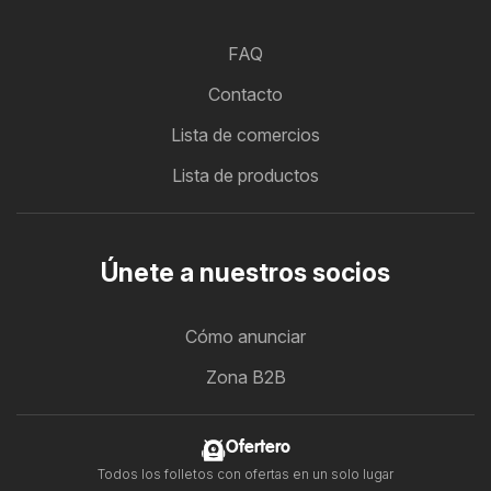
FAQ
Contacto
Lista de comercios
Lista de productos
Únete a nuestros socios
Cómo anunciar
Zona B2B
Ofertero
Todos los folletos con ofertas en un solo lugar