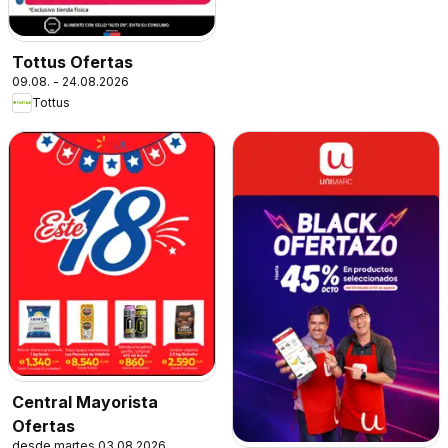
Tottus Ofertas
09.08. - 24.08.2026
Tottus
Central Mayorista
Ofertas
desde martes 03.08.2026