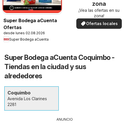
zona
¡Vea las ofertas en su
zona!
Super Bodega aCuenta
Ofertas locales
Ofertas
desde lunes 02.08.2026
Super Bodega aCuenta
Super Bodega aCuenta Coquimbo -
Tiendas en la ciudad y sus
alrededores
Coquimbo
Avenida Los Clarines
2281
ANUNCIO