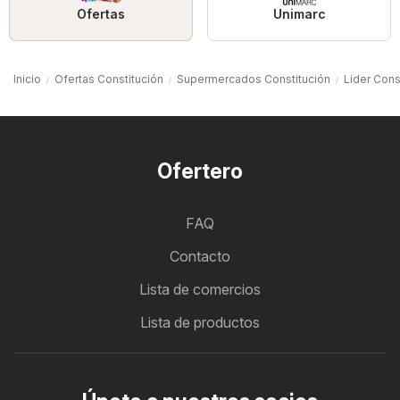
Ofertas
Unimarc
Inicio
Ofertas Constitución
Supermercados Constitución
Lider Cons
Ofertero
FAQ
Contacto
Lista de comercios
Lista de productos