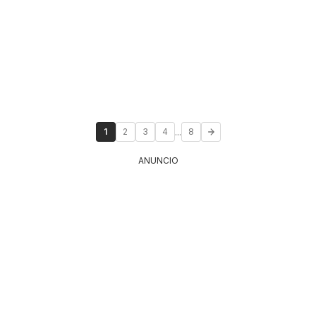
...
1
2
3
4
8
ANUNCIO