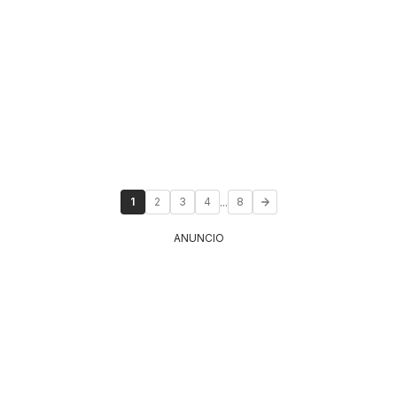
...
1
2
3
4
8
ANUNCIO