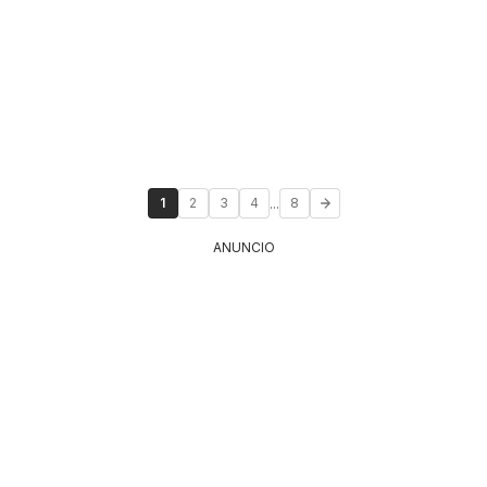
...
1
2
3
4
8
ANUNCIO