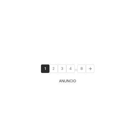
...
1
2
3
4
8
ANUNCIO