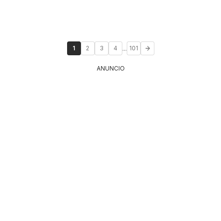
...
1
2
3
4
101
ANUNCIO