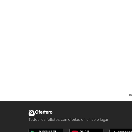
I
Ofertero
Todos los folletos con ofertas en un solo lugar