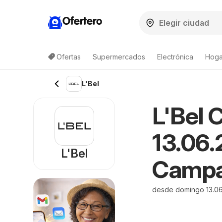
Ofertero
Ofertas
Supermercados
Electrónica
Hogar
L'Bel
L'Bel 
13.06.
L'Bel
Campa
desde domingo 13.06