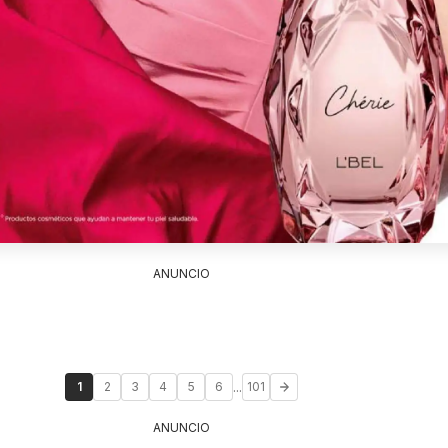
ANUNCIO
...
1
2
3
4
5
6
101
ANUNCIO