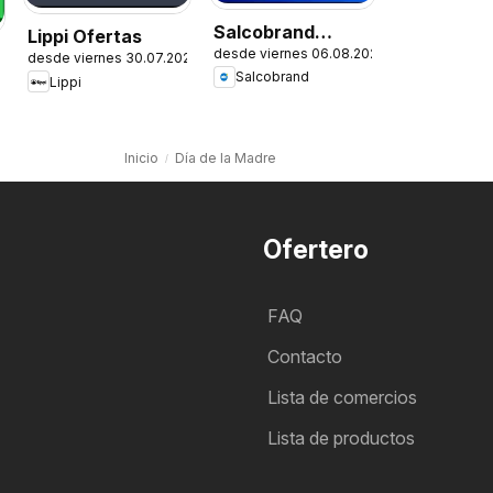
Salcobrand
Lippi Ofertas
desde viernes 06.08.2026
Ofertas
desde viernes 30.07.2026
Salcobrand
Lippi
Inicio
Día de la Madre
Ofertero
FAQ
Contacto
Lista de comercios
Lista de productos