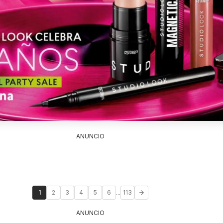
ANUNCIO
...
1
2
3
4
5
6
113
ANUNCIO