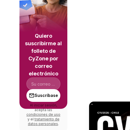
Quiero
suscribirme al
folleto de
CyZone por
correo
electrónico
Suscríbase
Al iniciar sesión,
acepta las
condiciones de uso
y el
tratamiento de
datos personales
.