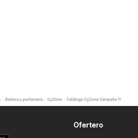
o
Belleza y perfumería
CyZone
Catálogo CyZone Campaña 11
Ofertero