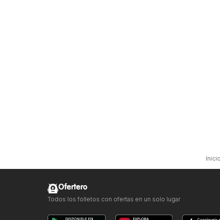
Inici
Ofertero
Todos los folletos con ofertas en un solo lugar