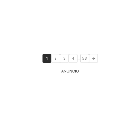
...
1
2
3
4
53
ANUNCIO