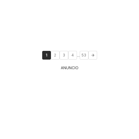
...
1
2
3
4
53
ANUNCIO