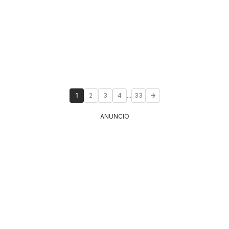
...
1
2
3
4
33
ANUNCIO