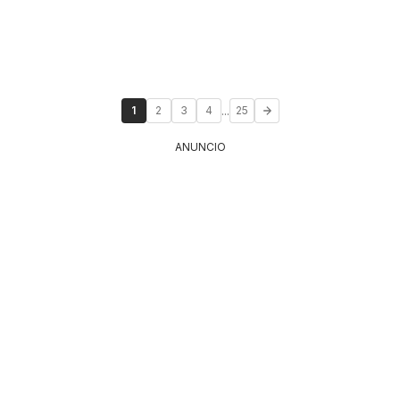
...
1
2
3
4
25
ANUNCIO