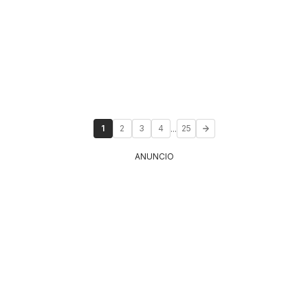
...
1
2
3
4
25
ANUNCIO