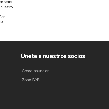
en serlo
 nuestro
o
 San
ue
Únete a nuestros socios
Cómo anunciar
Zona B2B