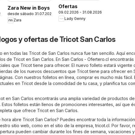
Ofertas
Zara New in Boys
09.02.2026 - 31.08.2026
26
desde sábado 31.07.2026
Lady Genny
Zara
logos y ofertas de Tricot San Carlos
 en todas las Tricot de San Carlos nunca fue tan sencillo. Aquí enc
ados de Tricot en San Carlos. En
San Carlos - Ofertero.cl
encontrarás 
ales que Tricot tiene para ofrecer. El nuevo folleto estará vigente 
 pierdas de los nuevos descuentos que Tricot tiene para ofrecer en 
ginas. Con nuestros folletos en línea, comprar es mucho más fácil.
actuales en Tricot desde la comodidad de tu casa, y planifica tus c
ricot en San Carlos encontrarás una amplia variedad de productos de
 Estos folletos están llenos de promociones interesantes, así que é
mpleta que ofrece Tricot en San Carlos.
 hora abre Tricot San Carlos? Puedes encontrar toda la informació
estro sitio web, como en el sitio de la empresa,
tricot.cl
. Por favor, 
apertura pueden cambiar durante los fines de semana, vacaciones y