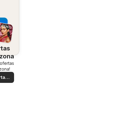
rtas
 zona
 ofertas
zona!
rtas
ales