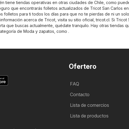
bién tiene tiendas operativas en otras ciudades de Chile, como pued
eguro que encontrarás folletos actualizados de Tricot San Carlos en
s folletos para ti todos los días para que no te pierdas de ni un sol
formación acerca de Tricot, visita su sitio oficial,
tricot.cl
. Si Tricot
erta que buscas actualmente, quédate tranquilo. Hay otras tiendas q
 categoría de
Moda y zapatos
, como .
Ofertero
FAQ
Contacto
Lista de comercios
Lista de productos