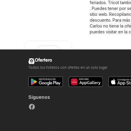
feriados. Tricot tam
. Puedes tener por s
sitio web. Recopilamo
descuento. Para más in
Carlos no tiene la of
puedes visitar en la
Ofertero
Todos los folletos con ofertas en un solo lugar
Tricot
Síguenos