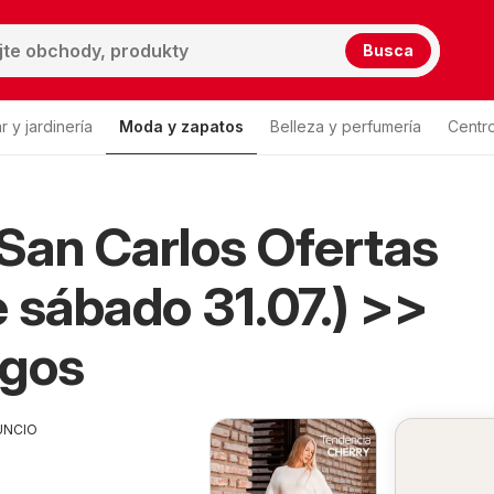
Busca
 y jardinería
Moda y zapatos
Belleza y perfumería
Centr
Lista de productos
 San Carlos Ofertas
t San Carlos
 sábado 31.07.) >>
ogos
UNCIO