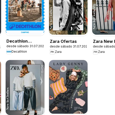
Decathlon
Zara Ofertas
Zara New 
desde sábado 31.07.2026
desde sábado 31.07.2026
desde sábado
Ofertas
Women
26
Decathlon
Zara
Zara