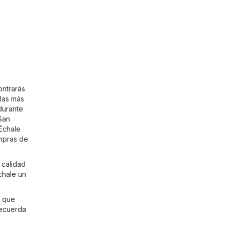
ontrarás
las más
durante
San
 Échale
ompras de
 calidad
chale un
n que
recuerda