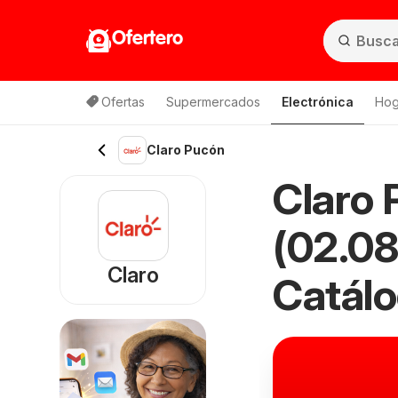
Ofertero
Ofertas
Supermercados
Electrónica
Hog
Lis
Claro Pucón
Claro 
(02.08
Claro
Catál