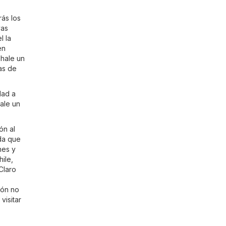
rás los
vas
l la
en
chale un
as de
dad a
ale un
ón al
rda que
nes y
ile,
Claro
cón no
visitar