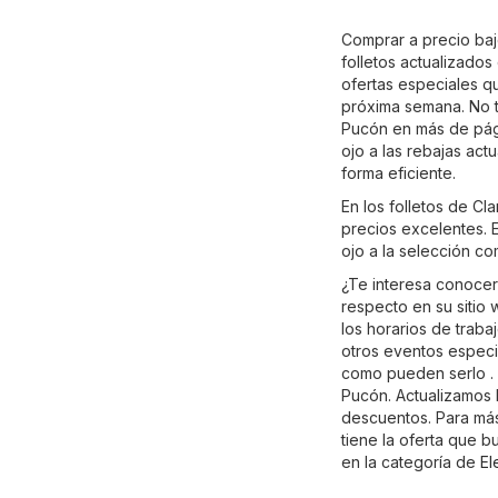
Comprar a precio bajo
folletos actualizado
ofertas especiales qu
próxima semana. No t
Pucón en más de pági
ojo a las rebajas act
forma eficiente.
En los folletos de C
precios excelentes. E
ojo a la selección c
¿Te interesa conocer
respecto en su sitio
los horarios de trab
otros eventos especia
como pueden serlo . 
Pucón. Actualizamos l
descuentos. Para más d
tiene la oferta que b
en la categoría de
El