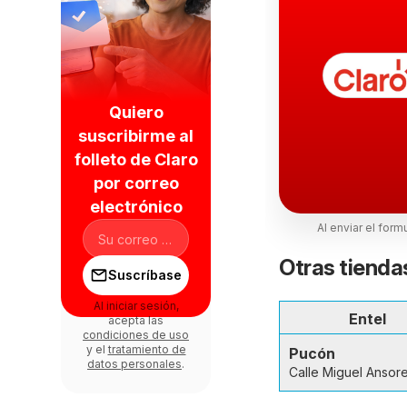
Quiero
suscribirme al
folleto de Claro
por correo
electrónico
Al enviar el form
Otras tienda
Suscríbase
Al iniciar sesión,
Entel
acepta las
condiciones de uso
y el
tratamiento de
Pucón
datos personales
.
Calle Miguel Ansor