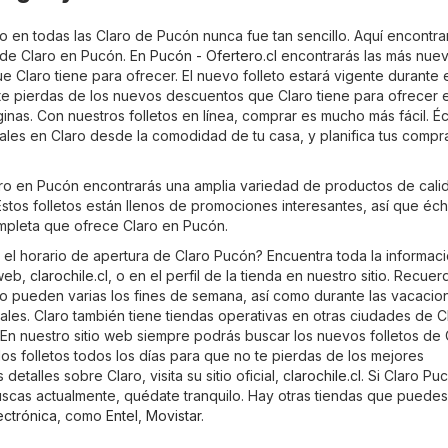
 en todas las Claro de Pucón nunca fue tan sencillo. Aquí encontra
s de Claro en Pucón. En
Pucón - Ofertero.cl
encontrarás las más nue
e Claro tiene para ofrecer. El nuevo folleto estará vigente durante e
e pierdas de los nuevos descuentos que Claro tiene para ofrecer 
nas. Con nuestros folletos en línea, comprar es mucho más fácil. É
uales en Claro desde la comodidad de tu casa, y planifica tus compr
laro en Pucón encontrarás una amplia variedad de productos de cali
stos folletos están llenos de promociones interesantes, así que éch
ompleta que ofrece Claro en Pucón.
 el horario de apertura de Claro Pucón? Encuentra toda la informaci
 web,
clarochile.cl
, o en el perfil de la tienda en nuestro sitio. Recue
ajo pueden varias los fines de semana, así como durante las vacacio
les. Claro también tiene tiendas operativas en otras ciudades de Ch
En nuestro sitio web siempre podrás buscar los nuevos folletos de 
os folletos todos los días para que no te pierdas de los mejores
etalles sobre Claro, visita su sitio oficial,
clarochile.cl
. Si Claro Pu
uscas actualmente, quédate tranquilo. Hay otras tiendas que puedes 
ectrónica
, como
Entel
,
Movistar
.